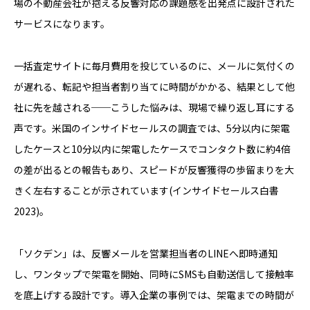
場の不動産会社が抱える反響対応の課題感を出発点に設計された
サービスになります。
一括査定サイトに毎月費用を投じているのに、メールに気付くの
が遅れる、転記や担当者割り当てに時間がかかる、結果として他
社に先を越される──こうした悩みは、現場で繰り返し耳にする
声です。米国のインサイドセールスの調査では、5分以内に架電
したケースと10分以内に架電したケースでコンタクト数に約4倍
の差が出るとの報告もあり、スピードが反響獲得の歩留まりを大
きく左右することが示されています(インサイドセールス白書
2023)。
「ソクデン」は、反響メールを営業担当者のLINEへ即時通知
し、ワンタップで架電を開始、同時にSMSも自動送信して接触率
を底上げする設計です。導入企業の事例では、架電までの時間が