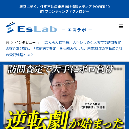
経営に効く、住宅不動産業界向け情報メディア POWERED
BY ブランディングテクノロジー
インタビュー
【だんらん住宅様】大手ひしめく大阪市で訪問査定
の媒介率5割超。「感動訪問査定」を仕組み化した、創業28年の不動産会社
の受託戦略とは？