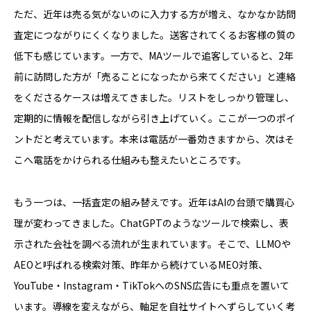
ただ、近年は売る気がないのに入力する方が増え、なかなか訪問
査定につながりにくくなりました。送客されてくるお客様の質の
低下も感じています。一方で、MAツールで追客していると、2年
前に訪問した方が「売ることになったから来てください」と連絡
をくださるケースは増えてきました。リストをしっかり管理し、
定期的に情報を配信しながら引き上げていく。ここが一つのポイ
ントだと考えています。本来は電話が一番効きますから、次はそ
こへ電話をかけられる仕組みも整えたいところです。
もう一つは、一括査定の組み替えです。近年はAIの台頭で購買心
理が変わってきました。ChatGPTのようなツールで検索し、表
示された会社を調べる流れが生まれています。そこで、LLMOや
AEOと呼ばれる検索対策、昨年から続けているMEO対策、
YouTube・Instagram・TikTokへのSNS広告にも重点を置いて
います。導線を変えながら、軸足を自社サイトへずらしていく考