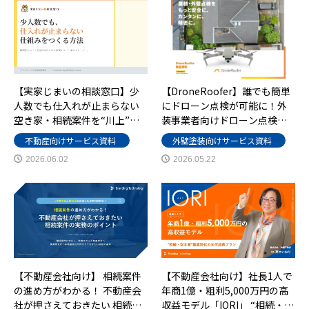
【実家じまいの相談窓口】少
【DroneRoofer】誰でも簡単
人数でも仕入れが止まらない
にドローン点検が可能に！外
空き家・相続案件を“川上”…
装事業者向けドローン点検…
不動産向けサービス資料
外壁塗装向けサービス資料
2026.06.02
2026.05.22
【不動産会社向け】 相続案件
【不動産会社向け】社長1人で
の進め方がわかる！ 不動産会
年商1億・粗利5,000万円の高
社が押さえておきたい 相続…
収益モデル「IORI」 “相続・…