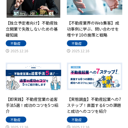
【独立予定者向け】不動産独
【不動産業界のWeb集客】成
立開業で失敗しないための基
功事例に学ぶ、問い合わせを
礎知識
増やす10の施策と戦略
不動産
不動産
2025.12.16
2025.12.16
【即実践】不動産営業の追客
【実態調査】不動産起業への7
手法5選！成功のコツを5つ紹
ステップ！直面する6つの課題
介
と成功へのコツを紹介
不動産
不動産
2025.12.16
2025.12.16