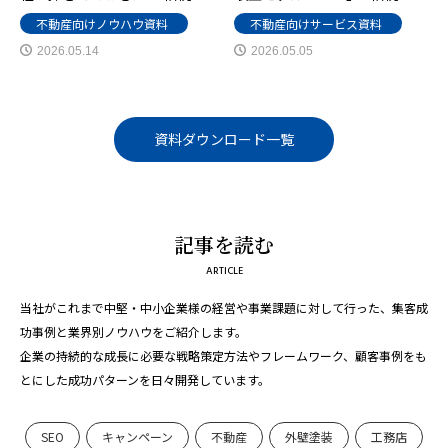
不動産向けノウハウ資料
不動産向けサービス資料
2026.05.14
2026.05.05
資料ダウンロード一覧
記事を読む
ARTICLE
当社がこれまで中堅・中小企業様の経営や事業課題に対して行った、集客成
功事例と業界別ノウハウをご紹介します。
企業の持続的な成長に必要な戦略策定方法やフレームワーク、顧客事例をも
とにした成功パターンを日々開発しています。
SEO
キャンペーン
不動産
外壁塗装
工務店