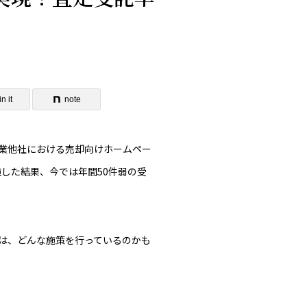
n it
note
業他社における売却向けホームペー
施した結果、今では年間50件弱の受
は、どんな施策を行っているのかも