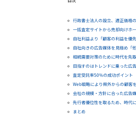
目次
行政書士法人の設立、適正価格
一括査定サイトから売却向けホー
自社利益より「顧客の利益を優
自社向きの広告媒体を見極め「
相続需要対策のために時代を先
目指すのはトレンドに乗った広
査定受託率50％の成功ポイント
Web戦略により県外からの顧客
会社の規模・方針に合った広告
先行者優位性を取るため、時代
まとめ