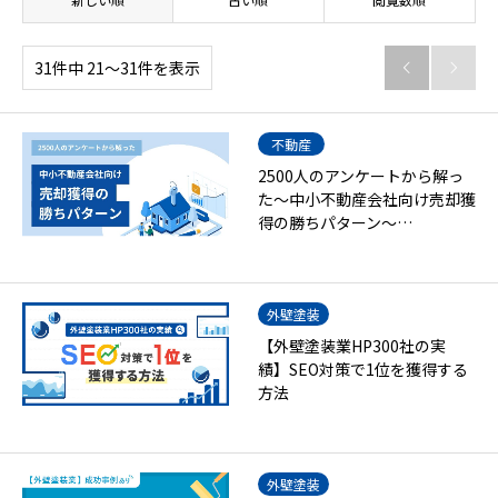
31件中 21〜31件を表示


不動産
2500人のアンケートから解っ
た～中小不動産会社向け売却獲
得の勝ちパターン～…
外壁塗装
【外壁塗装業HP300社の実
績】SEO対策で1位を獲得する
方法
外壁塗装