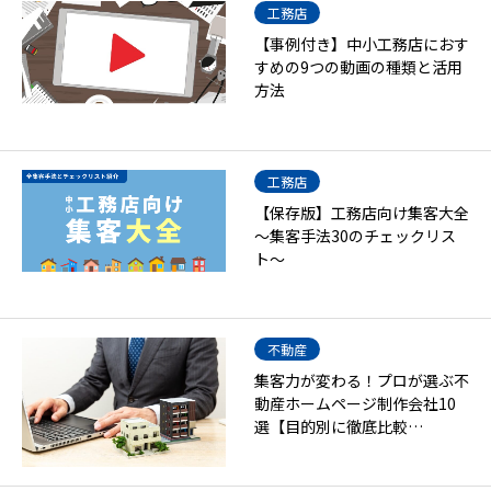
工務店
【事例付き】中小工務店におす
すめの9つの動画の種類と活用
方法
工務店
【保存版】工務店向け集客大全
～集客手法30のチェックリス
ト～
不動産
集客力が変わる！プロが選ぶ不
動産ホームページ制作会社10
選【目的別に徹底比較…