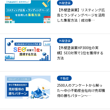
外壁塗装
【外壁塗装業】リスティング広
告とランディングページを活用
した集客方法｜成功事…
外壁塗装
【外壁塗装業HP300社の実
績】SEO対策で1位を獲得する
方法
不動産
2500人のアンケートから解っ
た～中小不動産会社向け売却獲
得の勝ちパターン～…