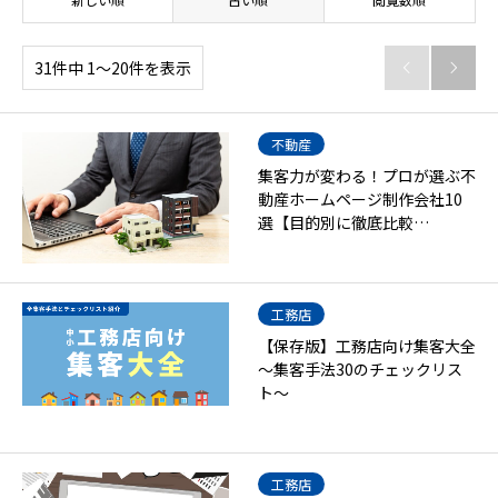
31件中 1〜20件を表示


不動産
集客力が変わる！プロが選ぶ不
動産ホームページ制作会社10
選【目的別に徹底比較…
工務店
【保存版】工務店向け集客大全
～集客手法30のチェックリス
ト～
工務店