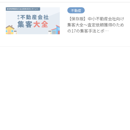
不動産
【保存版】中小不動産会社向け
集客大全～査定依頼獲得のため
の17の集客手法とポ…
不動産
不動産売買の反響営業の増やし
方～成功している営業の共通点
～
不動産
売主集客のために優先して作成
すべき動画と活用法～中小不動
産会社向け動画マーケ…