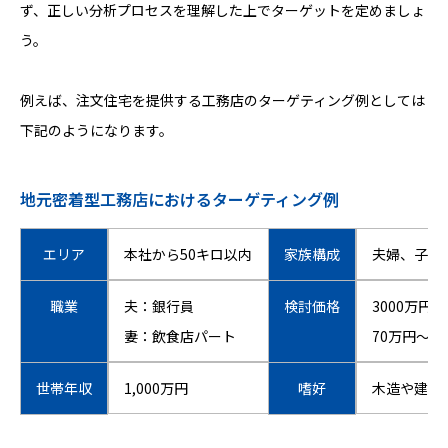
ず、正しい分析プロセスを理解した上でターゲットを定めましょ
う。
例えば、注文住宅を提供する工務店のターゲティング例としては
下記のようになります。
地元密着型工務店におけるターゲティング例
エリア
本社から50キロ以内
家族構成
夫婦、子供
職業
夫：銀行員
検討価格
3000万円〜
妻：飲食店パート
70万円〜8
世帯年収
1,000万円
嗜好
木造や建築