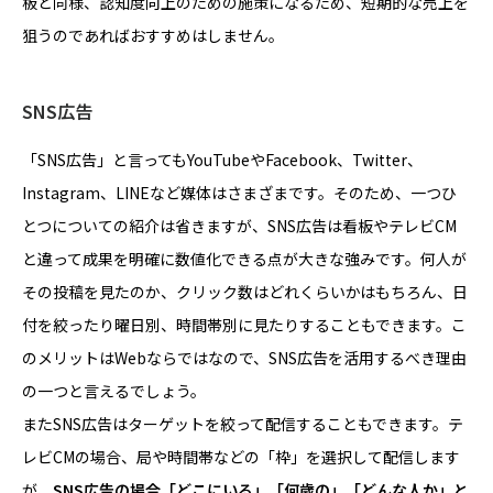
板と同様、認知度向上のための施策になるため、短期的な売上を
狙うのであればおすすめはしません。
SNS広告
「SNS広告」と言ってもYouTubeやFacebook、Twitter、
Instagram、LINEなど媒体はさまざまです。そのため、一つひ
とつについての紹介は省きますが、SNS広告は看板やテレビCM
と違って成果を明確に数値化できる点が大きな強みです。何人が
その投稿を見たのか、クリック数はどれくらいかはもちろん、日
付を絞ったり曜日別、時間帯別に見たりすることもできます。こ
のメリットはWebならではなので、SNS広告を活用するべき理由
の一つと言えるでしょう。
またSNS広告はターゲットを絞って配信することもできます。テ
レビCMの場合、局や時間帯などの「枠」を選択して配信します
が、
SNS広告の場合「どこにいる」「何歳の」「どんな人か」と