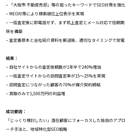
– 「大阪市 不動産売却」等の狙ったキーワードでSEO対策を強化
– MEO対策により検索順位上位表示を実現
– 一括査定後に即電話せず、まず机上査定とメール対応で信頼関
係を構築
– 査定書原本と会社紹介資料を郵送後、適切なタイミングで架電
結果：
– 自社サイトからの査定依頼数が1年半で240%増加
– 一括査定サイトからの訪問査定率が15〜25%を実現
– 訪問査定につながった顧客の70%が媒介契約締結
– 買取のみで1,500万円の利益増
成功要因：
「じっくり検討したい」潜在顧客にフォーカスした独自のアプロ
ーチ手法と、地域特化型SEO戦略