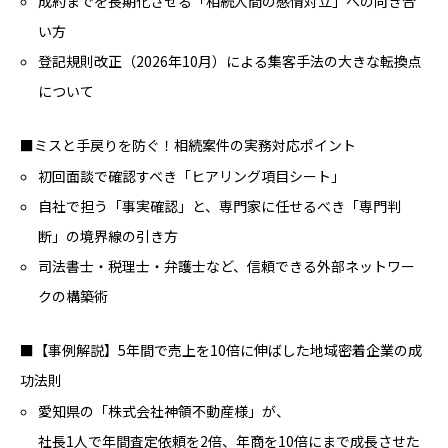
成約までを長期化させる「相続人間の感情対立」への向き合
い方
登記規則改正（2026年10月）による集客手法の大きな転換点
について
■ミスと手戻りを防ぐ！相続案件の実務対応ポイント
初回面談で確認すべき「ヒアリング項目シート」
自社で担う「事実確認」と、専門家に任せるべき「専門判
断」の境界線の引き方
司法書士・税理士・弁護士など、信頼できる外部ネットワー
クの構築術
■【事例解説】5年間で売上を10倍に伸ばした地域密着企業の成
功法則
愛知県の「株式会社神領不動産様」が、
社長1人で年間査定依頼を2倍、年商を10倍にまで成長させた