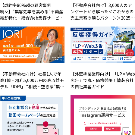
【成約率80%超の顧客事例
【不動産会社向け】3,000人のア
続々】“集客効率を高める”不動産
ンケートから解った＜これからの
売却特化・総合Web集客サービ…
売主集客の勝ちパターン＞2025…
【不動産会社向け】社長1人で年
【外壁塗装業界向け】「LP×Web
商1億・粗利5,000万円の高収益モ
広告」で脱・価格競争！塗装会社
デル「IORI」 “相続・空き家”集…
の自社集客ガイド