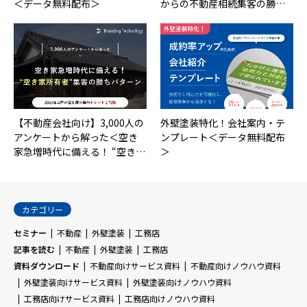
＜データ無料配布＞
からの不動産相続集客の勝…
【不動産会社向け】3,000人の
外壁塗装特化！会社案内・テ
アンケートから解った＜空き
ンプレート＜データ無料配布
家急増時代に備える！ “空き…
＞
カテゴリー
セミナー
不動産
外壁塗装
工務店
記事を読む
不動産
外壁塗装
工務店
資料ダウンロード
不動産向けサービス資料
不動産向けノウハウ資料
外壁塗装向けサービス資料
外壁塗装向けノウハウ資料
工務店向けサービス資料
工務店向けノウハウ資料