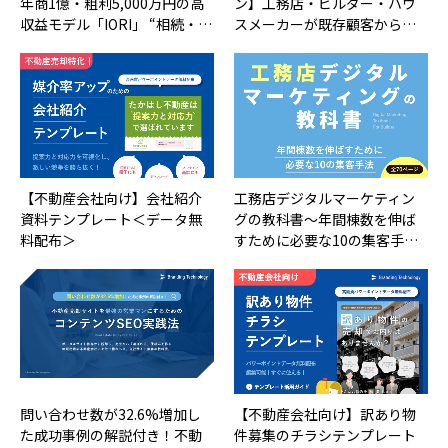
年商1億・粗利5,000万円の高
ン】工務店・ビルダー・ハウ
収益モデル「IORI」 “相続・…
スメーカーが既存顧客から…
【不動産会社向け】会社紹介
工務店デジタルマーケティン
資料テンプレート＜データ無
グの教科書～年間棟数を伸ば
料配布＞
すために必要な10の集客手…
問い合わせ数が32.6%増加し
【不動産会社向け】訳あり物
た成功事例の解説付き！不動
件募集のチラシテンプレート