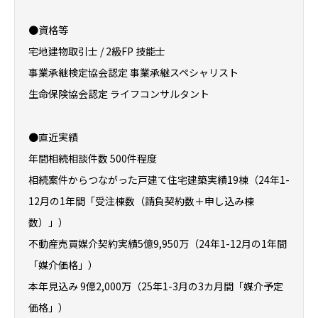
●資格等
宅地建物取引士 / 2級FP 技能士
事業承継検定協会認定 事業承継スペシャリスト
生命保険協会認定 ライフコンサルタント
●直近実績
年間相続相談件数 500件程度
相続案件からつながった戸建て住宅建築実績19棟（24年1-
12月の1年間「受注棟数（請負契約数＋申し込み棟
数）」）
不動産売買媒介契約実績5億9,950万（24年1-12月の1年間
「媒介価格」）
本年見込み 9億2,000万（25年1-3月の3カ月間「媒介予定
価格」）