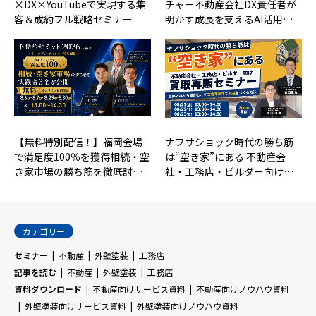
×DX×YouTubeで実現する集
チャー不動産会社DX責任者が
客＆成約フル戦略セミナー
明かす成長を支えるAI活用…
【無料特別配信！】福岡会場
ナフサショック時代の勝ち筋
で満足度100％を獲得相続・空
は“空き家”にある 不動産会
き家市場の勝ち筋を徹底討…
社・工務店・ビルダー向け…
カテゴリー
セミナー
不動産
外壁塗装
工務店
記事を読む
不動産
外壁塗装
工務店
資料ダウンロード
不動産向けサービス資料
不動産向けノウハウ資料
外壁塗装向けサービス資料
外壁塗装向けノウハウ資料