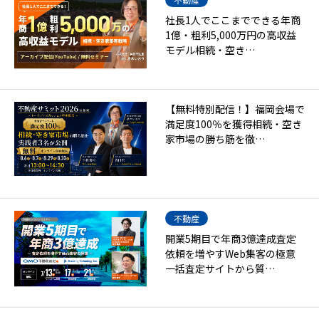
社長1人でここまでできる年商
1億・粗利5,000万円の高収益
モデル相続・空き…
【無料特別配信！】福岡会場で
満足度100％を獲得相続・空き
家市場の勝ち筋を徹…
不動産
開業5期目で年商3億達成査定
依頼を増やすWeb集客の極意
一括査定サイトから質…