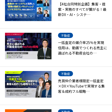
【4社合同特別企画】集客・提
案・実務のすべてが繋がる！最
新DX・AI・システ…
不動産
一括査定の媒介率25％を実現
信用は、動画でつくれる売主に
選ばれる不動産会社の…
不動産
売買仲介業者様限定一括査定
×DX×YouTubeで実現する集
客＆成約フル戦略…
不動産