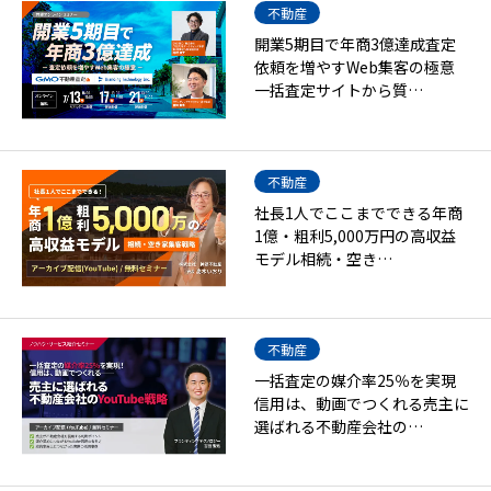
不動産
開業5期目で年商3億達成査定
依頼を増やすWeb集客の極意
一括査定サイトから質…
不動産
社長1人でここまでできる年商
1億・粗利5,000万円の高収益
モデル相続・空き…
不動産
一括査定の媒介率25％を実現
信用は、動画でつくれる売主に
選ばれる不動産会社の…